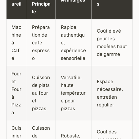
areil
Principa
s
le
Mac
Prépara
Rapide,
Coût élevé
hine
tion de
authentiqu
pour les
à
café
e,
modèles haut
Caf
espress
expérience
de gamme
é
o
sensorielle
Four
Cuisson
Versatile,
et
Espace
de plats
haute
Four
nécessaire,
au four
températur
à
entretien
et
e pour
Pizz
régulier
pizzas
pizzas
a
Cuis
Cuisson
Coût des
inièr
de
Robuste,