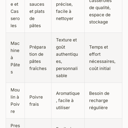
casseroles
e et
sauces
précise,
de qualité,
Cas
et plats
facile à
espace de
sero
de
nettoyer
stockage
les
pâtes
Texture et
Mac
Prépara
goût
Temps et
hine
tion de
authentiqu
effort
à
pâtes
es,
nécessaires,
Pâte
fraîches
personnali
coût initial
s
sable
Mou
Aromatique
Besoin de
lin à
Poivre
, facile à
recharge
Poiv
frais
utiliser
régulière
re
Pres