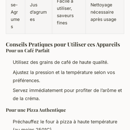
Facile à
se-
Jus
Nettoyage
utiliser,
Agr
d’agrum
nécessaire
saveurs
ume
es
après usage
fines
s
Conseils Pratiques pour Utiliser ces Appareils
Pour un Café Parfait
Utilisez des grains de café de haute qualité.
Ajustez la pression et la température selon vos
préférences.
Servez immédiatement pour profiter de l’arôme et
de la créma.
Pour une Pizza Authentique
Préchauffez le four à pizza à haute température
(au moins 250°C).