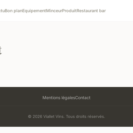
ctu
Bon plan
Equipement
Minceur
Produit
Restaurant bar
t
Mentions légales
Contact
© 2026 Viallet Vins. Tous droits réservés.